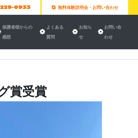
-229-0933
無料体験説明会・お問い合わせ
保護者様からの
よくある
お知ら
お問い合
感想
質問
せ
わせ
グ賞受賞