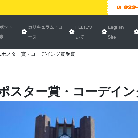
029
ボット
カリキュラム・コ
FLLにつ
English
定
ース
いて
Site
ムポスター賞・コーデイング賞受賞
ポスター賞・コーデイン