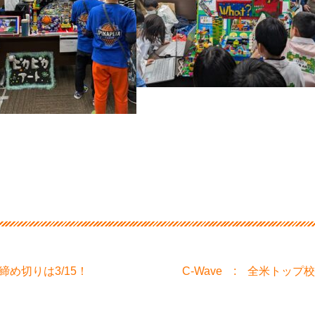
締め切りは3/15！
C-Wave : 全米