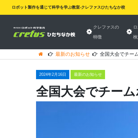
ロボット製作を通じて科学を学ぶ教室-クレファスひたちなか校
クレファスの
ロ
特徴
検
最新のお知らせ
全国大会でチー
2024年2月16日
最新のお知らせ
全国大会でチーム