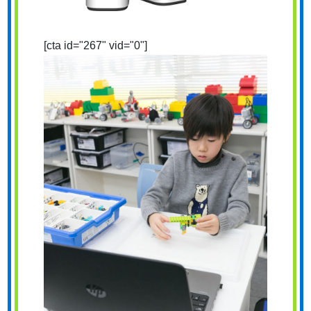
[cta id="267" vid="0"]