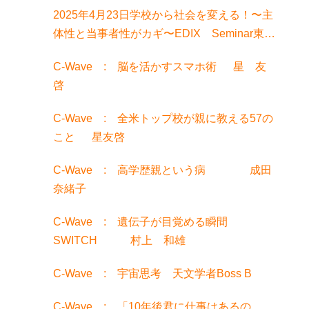
2025年4月23日学校から社会を変える！〜主
体性と当事者性がカギ〜EDIX Seminar東京
でお話聞きました！
C-Wave : 脳を活かすスマホ術 星 友
啓
C-Wave : 全米トップ校が親に教える57の
こと 星友啓
C-Wave : 高学歴親という病 成田
奈緒子
C-Wave : 遺伝子が目覚める瞬間
SWITCH 村上 和雄
C-Wave : 宇宙思考 天文学者Boss B
C-Wave : 「10年後君に仕事はあるの