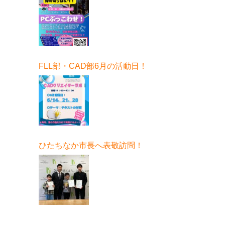
せ！」6月開催！
FLL部・CAD部6月の活動日！
ひたちなか市長へ表敬訪問！