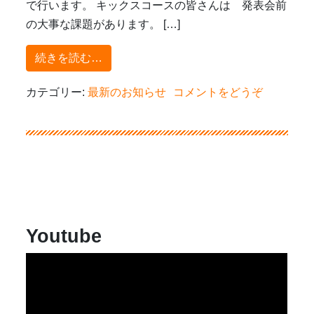
で行います。 キックスコースの皆さんは 発表会前
の大事な課題があります。 […]
from 明日10月12日は台風接近の為、休
続きを読む…
(明
カテゴリー:
最新のお知らせ
コメントをどうぞ
日
10
月
12
日
は
台
Youtube
風
接
近
の