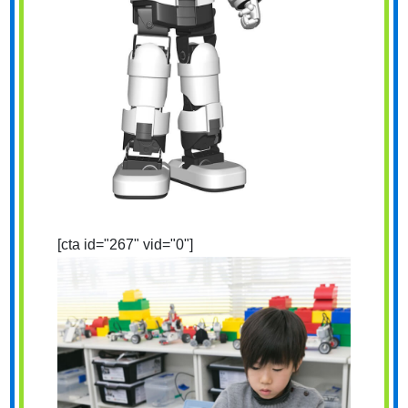
[cta id="267" vid="0"]