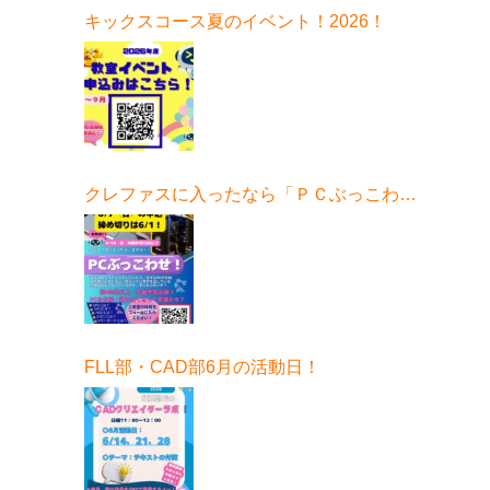
キックスコース夏のイベント！2026！
クレファスに入ったなら「ＰＣぶっこわ
せ！」6月開催！
FLL部・CAD部6月の活動日！