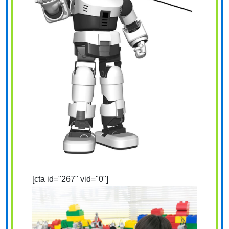
[cta id="267" vid="0"]