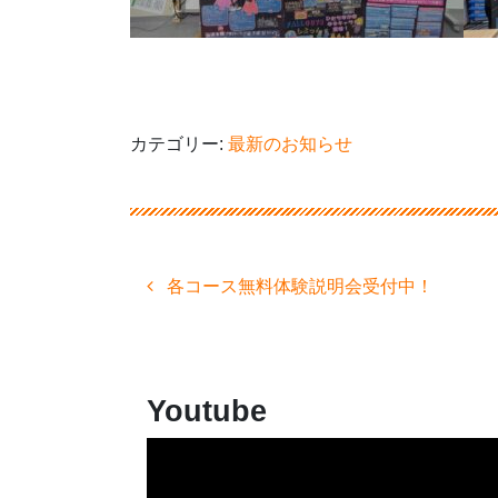
カテゴリー:
最新のお知らせ
投
各コース無料体験説明会受付中！
稿
ナ
ビ
ゲ
ー
Youtube
シ
ョ
ン