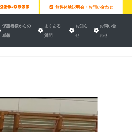
-229-0933
無料体験説明会・お問い合わせ
保護者様からの
よくある
お知ら
お問い合
感想
質問
せ
わせ
！