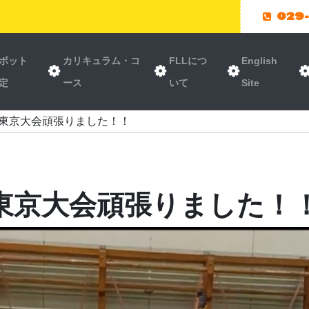
029
ボット
カリキュラム・コ
FLLにつ
English
定
ース
いて
Site
nge 東京大会頑張りました！！
nge 東京大会頑張りました！