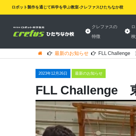
ロボット製作を通じて科学を学ぶ教室-クレファスひたちなか校
クレファスの
ロ
特徴
検
最新のお知らせ
FLL Challe
2023年12月26日
最新のお知らせ
FLL Challe