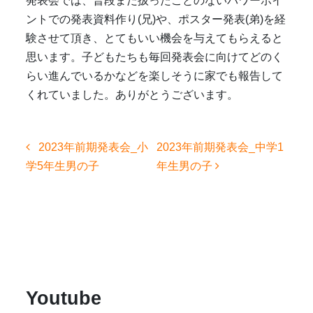
発表会では、普段まだ扱ったことのないパワーポイ
ントでの発表資料作り(兄)や、ポスター発表(弟)を経
験させて頂き、とてもいい機会を与えてもらえると
思います。子どもたちも毎回発表会に向けてどのく
らい進んでいるかなどを楽しそうに家でも報告して
くれていました。ありがとうございます。
投
2023年前期発表会_小
2023年前期発表会_中学1
稿
学5年生男の子
年生男の子
ナ
ビ
ゲ
ー
シ
ョ
ン
Youtube