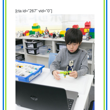
[cta id="267" vid="0"]