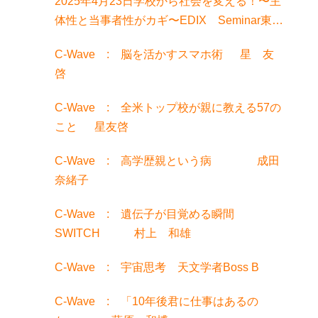
2025年4月23日学校から社会を変える！〜主
体性と当事者性がカギ〜EDIX Seminar東京
でお話聞きました！
C-Wave : 脳を活かすスマホ術 星 友
啓
C-Wave : 全米トップ校が親に教える57の
こと 星友啓
C-Wave : 高学歴親という病 成田
奈緒子
C-Wave : 遺伝子が目覚める瞬間
SWITCH 村上 和雄
C-Wave : 宇宙思考 天文学者Boss B
C-Wave : 「10年後君に仕事はあるの