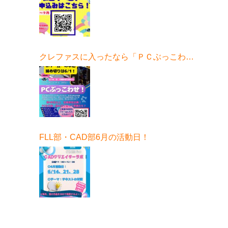
クレファスに入ったなら「ＰＣぶっこわ
せ！」6月開催！
FLL部・CAD部6月の活動日！