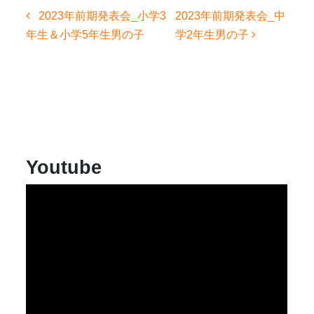
投
2023年前期発表会_小学3
2023年前期発表会_中
稿
年生＆小学5年生男の子
学2年生男の子
ナ
ビ
ゲ
ー
シ
ョ
ン
Youtube