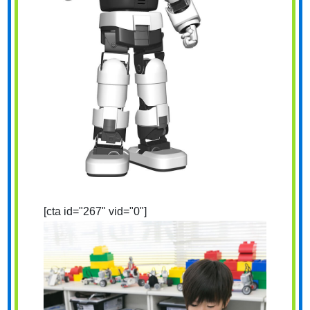
[cta id="267" vid="0"]