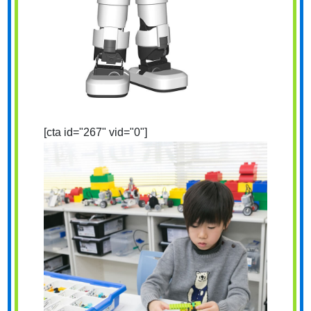
[cta id="267" vid="0"]