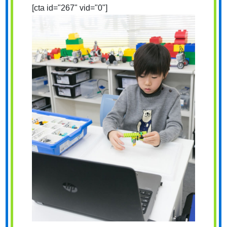
[cta id="267" vid="0"]