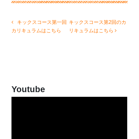
投
キックスコース第一回
キックスコース第2回のカ
稿
カリキュラムはこちら
リキュラムはこちら
ナ
ビ
ゲ
ー
シ
ョ
ン
Youtube