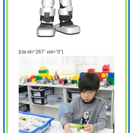
[cta id="267" vid="0"]