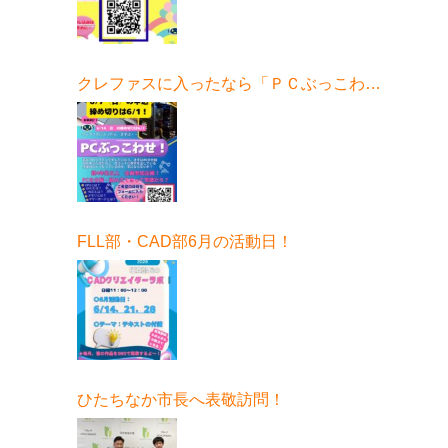
クレファスに入ったなら「ＰＣぶっこわ
せ！」6月開催！
FLL部・CAD部6月の活動日！
ひたちなか市長へ表敬訪問！