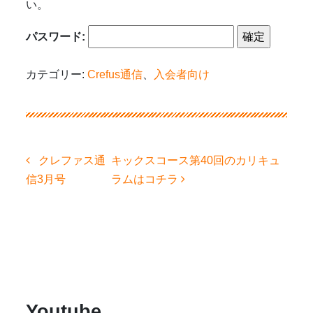
い。
パスワード:
カテゴリー:
Crefus通信
、
入会者向け
投
クレファス通
キックスコース第40回のカリキュ
稿
信3月号
ラムはコチラ
ナ
ビ
ゲ
ー
シ
ョ
ン
Youtube