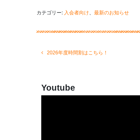
カテゴリー:
入会者向け
、
最新のお知らせ
投
2026年度時間割はこちら！
稿
ナ
ビ
ゲ
ー
Youtube
シ
ョ
ン