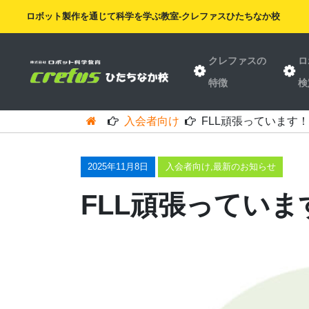
ロボット製作を通じて科学を学ぶ教室-クレファスひたちなか校
クレファスの
ロ
特徴
検
入会者向け
FLL頑張っています
2025年11月8日
入会者向け
,
最新のお知らせ
FLL頑張ってい