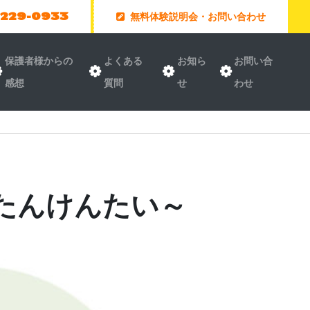
-229-0933
無料体験説明会・お問い合わせ
保護者様からの
よくある
お知ら
お問い合
感想
質問
せ
わせ
たんけんたい～