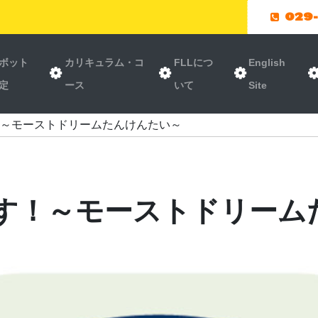
029
ボット
カリキュラム・コ
FLLにつ
English
定
ース
いて
Site
！～モーストドリームたんけんたい～
ます！～モーストドリーム