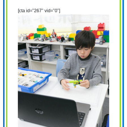
[cta id="267" vid="0"]