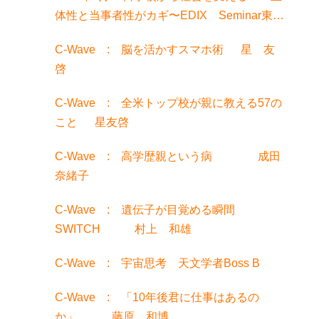
体性と当事者性がカギ〜EDIX Seminar東京
でお話聞きました！
C-Wave : 脳を活かすスマホ術 星 友
啓
C-Wave : 全米トップ校が親に教える57の
こと 星友啓
C-Wave : 高学歴親という病 成田
奈緒子
C-Wave : 遺伝子が目覚める瞬間
SWITCH 村上 和雄
C-Wave : 宇宙思考 天文学者Boss B
C-Wave : 「10年後君に仕事はあるの
か」 藤原 和博