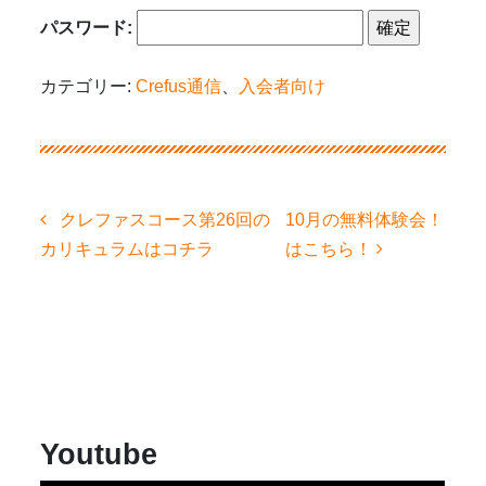
パスワード:
カテゴリー:
Crefus通信
、
入会者向け
投
クレファスコース第26回の
10月の無料体験会！
稿
カリキュラムはコチラ
はこちら！
ナ
ビ
ゲ
ー
シ
ョ
ン
Youtube