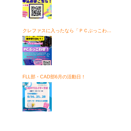
クレファスに入ったなら「ＰＣぶっこわ
せ！」6月開催！
FLL部・CAD部6月の活動日！