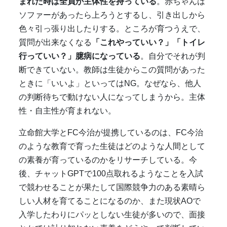
まれた時は全員が主体性を持っている
。赤ちゃんは
ソファーがあったら上ろうとするし、引き出しから
色々引っ張り出したりする。ところが育つうえで、
質問が出来なくなる
「これやっていい？」「トイレ
行っていい？」臆病になっている
。自分でそれが判
断できていない。教師は生徒からこの質問があった
ときに「いいよ」といっては
NG
。なぜなら、他人
の判断待ちで動けない人になってしまうから。主体
性・自主性が育まれない。
立命館大学と
FC
今治が提携しているのは、
FC
今治
のような教育で育った生徒はどのような人間として
の素養が育っているのかをリサーチしている。今
後、チャット
GPT
で
100
点取れるようなことを入試
で競わせることが果たして国際競争力のある素晴ら
しい人材を育てることになるのか、また現状
AO
で
入学したわりにパッとしない生徒が多いので、面接