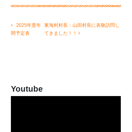
投
2025年度年
東海村村長：山田村長に表敬訪問し
稿
間予定表
てきました！！
ナ
ビ
ゲ
ー
シ
ョ
ン
Youtube