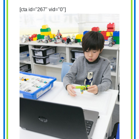
[cta id="267" vid="0"]