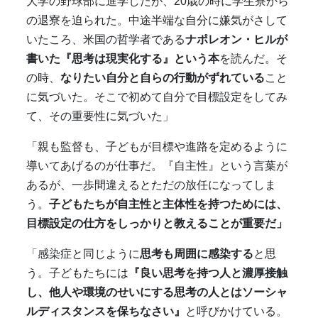
大学の野球部に進学したが、
20
歳の時に学生寮から
の退寮を迫られた。中途半端な自分に嫌気がさして
いたころ、米国の哲学者である
ナポレオン・ヒルが
書いた『思考は現実化する』という本
を読んだ。そ
の時、
なりたい自分と自らの行動がずれている
こと
に気づいた。そこで初めて自分で目標設定をしてみ
て、その重要性に気づいた」
「親も監督も、子どもが目標や進路を定めるように
導いてあげるのが仕事だ。『自主性』という言葉が
あるが、一歩間違えるとただの放任になってしま
う。
子どもたちが自主性と主体性を持つためには、
目標設定の仕方をしっかりと教えることが重要だ」
「感染症と同じように
思考も周囲に感染する
と思
う。子どもたちには
『良い思考を持つ人と濃厚接触
し、他人や環境のせいにする思考の人とはソーシャ
ルディスタンスを保ちなさい』
と呼びかけている。