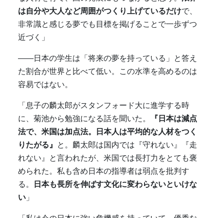
は自分や大人など周囲がつくり上げているだけ
で、
非常識と感じる夢でも目標を掲げることで一歩ずつ
近づく」
――日本の学生は「将来の夢を持っている」と答え
た割合が世界と比べて低い。この水準を高めるのは
容易ではない。
「息子の麟太郎がスタンフォード大に進学する時
に、菊池から勉強になる話を聞いた。
『日本は減点
法で、米国は加点法。日本人は平均的な人材をつく
りたがる』
と。麟太郎は国内では『守れない』『走
れない』と言われたが、米国では長打力をとても褒
められた。私も含め日本の指導者は弱点を批判す
る。
日本も長所を伸ばす文化に変わらないといけな
い
」