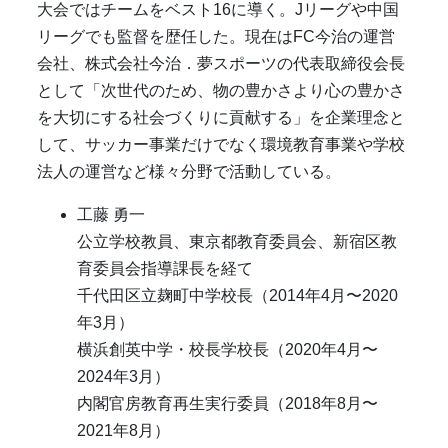
大会ではチームをベスト
16
に導く。
J
リーグや中国
リーグでも監督を歴任した。現在は
FC
今治の運営
会社、株式会社今治．夢スポーツの代表取締役会長
として「次世代のため、物の豊かさより心の豊かさ
を大切にする社会づくりに貢献する」を企業理念と
して、サッカー事業だけでなく環境教育事業や学校
法人の運営など様々分野で活動している。
工藤 勇一
公立学校教員、東京都教育委員会、新宿区教
育委員会指導課長を経て
千代田区立麹町中学校長（
2014
年
4
月〜2020
年
3
月）
横浜創英中学・校長学校長（
2020
年
4
月〜
2024年
3
月）
内閣官房教育再生実行委員（
2018
年
8
月〜
2021年
8
月）