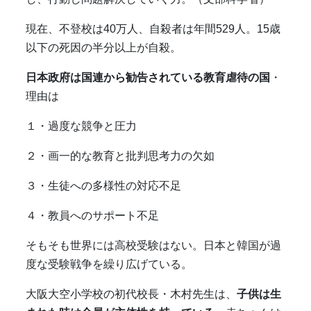
現在、不登校は
40
万人、自殺者は年間
529
人。
15
歳
以下の死因の半分以上が自殺。
日本政府は国連から勧告されている教育虐待の国
・
理由は
１・過度な競争と圧力
２・画一的な教育と批判思考力の欠如
３・生徒への多様性の対応不足
４・教員へのサポート不足
そもそも世界には高校受験はない。日本と韓国が過
度な受験戦争を繰り広げている。
大阪大空小学校の初代校長・木村先生は、
子供は生