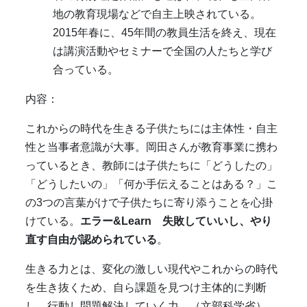
地の教育現場などで自主上映されている。
2015
年春に、
45
年間の教員生活を終え、現在
は講演活動やセミナーで全国の人たちと学び
合っている。
内容：
これからの時代を生きる子供たちには主体性・自主
性と当事者意識が大事。岡田さんが教育事業に携わ
っているとき、教師には子供たちに「どうしたの」
「どうしたいの」「何か手伝えることはある？」こ
の
3
つの言葉がけで子供たちに寄り添うことを心掛
けている。
エラー&Learn 失敗していいし、やり
直す自由が認められている
。
生きる力とは、変化の激しい現代やこれからの時代
を生き抜くため、自ら課題を見つけ主体的に判断
し、行動し問題解決していく力。（文部科学省）