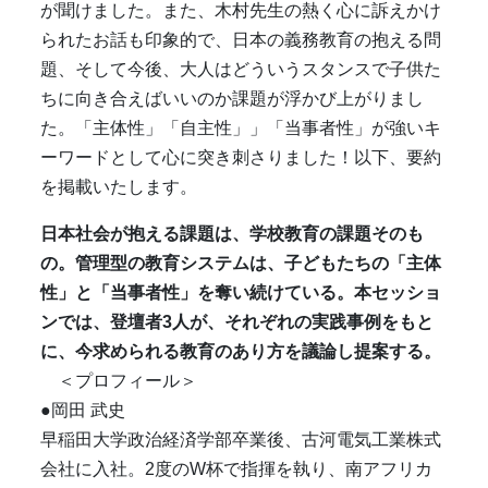
が聞けました。また、木村先生の熱く心に訴えかけ
られたお話も印象的で、日本の義務教育の抱える問
題、そして今後、大人はどういうスタンスで子供た
ちに向き合えばいいのか課題が浮かび上がりまし
た。「主体性」「自主性」」「当事者性」が強いキ
ーワードとして心に突き刺さりました！以下、要約
を掲載いたします。
日本社会が抱える課題は、学校教育の課題そのも
の。管理型の教育システムは、子どもたちの「主体
性」と「当事者性」を奪い続けている。本セッショ
ンでは、登壇者
3
人が、それぞれの実践事例をもと
に、今求められる教育のあり方を議論し提案する。
＜プロフィール＞
●岡田 武史
早稲田大学政治経済学部卒業後、古河電気工業株式
会社に入社。
2
度の
W
杯で指揮を執り、南アフリカ