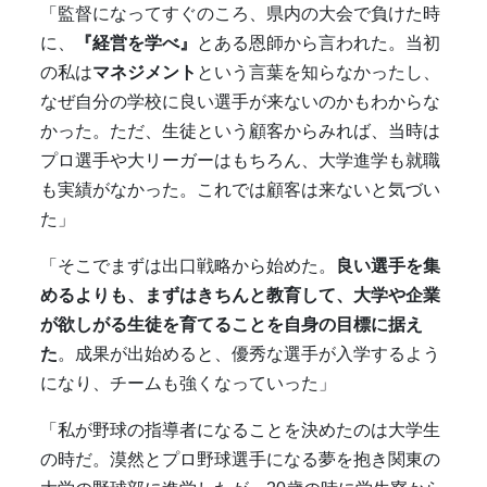
「監督になってすぐのころ、県内の大会で負けた時
に、
『経営を学べ』
とある恩師から言われた。当初
の私は
マネジメント
という言葉を知らなかったし、
なぜ自分の学校に良い選手が来ないのかもわからな
かった。ただ、生徒という顧客からみれば、当時は
プロ選手や大リーガーはもちろん、大学進学も就職
も実績がなかった。これでは顧客は来ないと気づい
た」
「そこでまずは出口戦略から始めた。
良い選手を集
めるよりも、まずはきちんと教育して、大学や企業
が欲しがる生徒を育てることを自身の目標に据え
た
。成果が出始めると、優秀な選手が入学するよう
になり、チームも強くなっていった」
「私が野球の指導者になることを決めたのは大学生
の時だ。漠然とプロ野球選手になる夢を抱き関東の