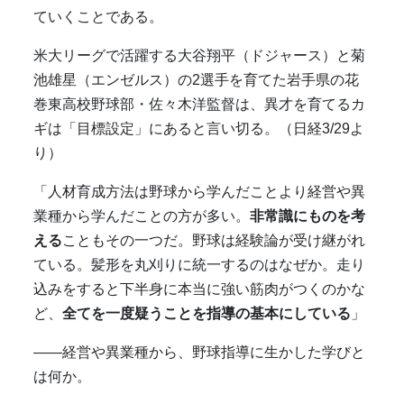
ていくことである。
米大リーグで活躍する大谷翔平（ドジャース）と菊
池雄星（エンゼルス）の
2
選手を育てた岩手県の花
巻東高校野球部・佐々木洋監督は、異才を育てるカ
ギは「目標設定」にあると言い切る。（日経
3/29よ
り
）
「人材育成方法は野球から学んだことより経営や異
業種から学んだことの方が多い。
非常識にものを考
える
こともその一つだ。野球は経験論が受け継がれ
ている。髪形を丸刈りに統一するのはなぜか。走り
込みをすると下半身に本当に強い筋肉がつくのかな
ど、
全てを一度疑うことを指導の基本にしている
」
――経営や異業種から、野球指導に生かした学びと
は何か。