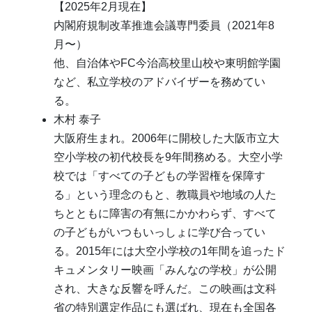
【
2025
年
2
月現在】
内閣府規制改革推進会議専門委員（
2021
年
8
月〜）
他、自治体や
FC
今治高校里山校や東明館学園
など、私立学校のアドバイザーを務めてい
る。
木村 泰子
大阪府生まれ。
2006
年に開校した大阪市立大
空小学校の初代校長を
9
年間務める。大空小学
校では「すべての子どもの学習権を保障す
る」という理念のもと、教職員や地域の人た
ちとともに障害の有無にかかわらず、すべて
の子どもがいつもいっしょに学び合ってい
る。
2015
年には大空小学校の
1
年間を追ったド
キュメンタリー映画「みんなの学校」が公開
され、大きな反響を呼んだ。この映画は文科
省の特別選定作品にも選ばれ、現在も全国各