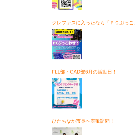
クレファスに入ったなら「ＰＣぶっこ
せ！」6月開催！
FLL部・CAD部6月の活動日！
ひたちなか市長へ表敬訪問！