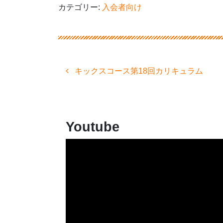
カテゴリー:
入会者向け
投
キックスコース第18回カリキュラム
稿
ナ
ビ
ゲ
ー
Youtube
シ
ョ
ン