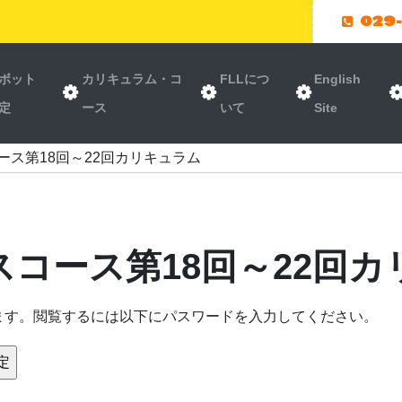
029
ボット
カリキュラム・コ
FLLにつ
English
定
ース
いて
Site
ース第18回～22回カリキュラム
スコース第18回～22回
ます。閲覧するには以下にパスワードを入力してください。