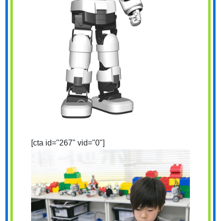
[cta id="267" vid="0"]