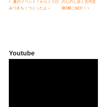
投
夏のイベント！からくりひ
のしのし歩く古代生
稿
みつきち！つくったよ～
物3種ご紹介！
ナ
ビ
ゲ
ー
シ
ョ
ン
Youtube