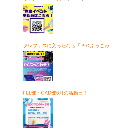
クレファスに入ったなら「ＰＣぶっこわ
せ！」6月開催！
FLL部・CAD部6月の活動日！