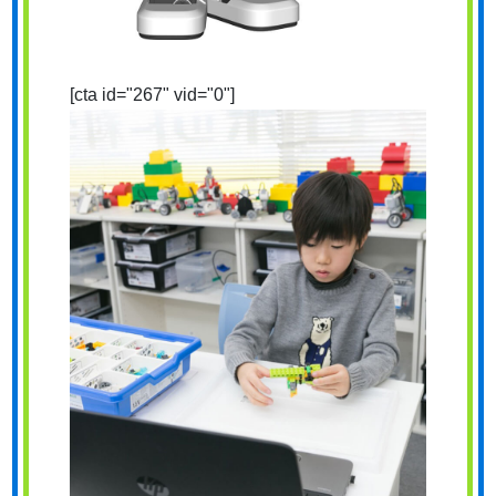
[cta id="267" vid="0"]