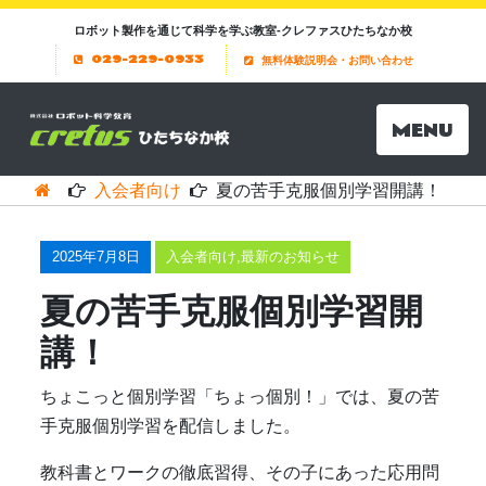
ロボット製作を通じて科学を学ぶ教室-クレファスひたちなか校
029-229-0933
無料体験説明会・お問い合わせ
MENU
入会者向け
夏の苦手克服個別学習開講！
2025年7月8日
入会者向け
,
最新のお知らせ
夏の苦手克服個別学習開
講！
ちょこっと個別学習「ちょっ個別！」では、夏の苦
手克服個別学習を配信しました。
教科書とワークの徹底習得、その子にあった応用問