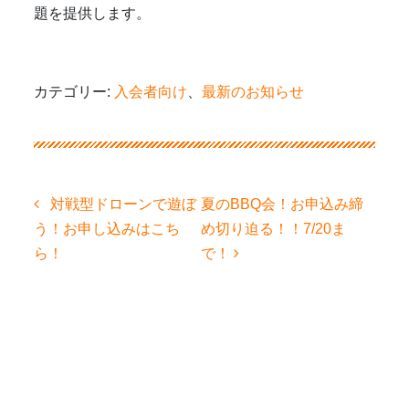
題を提供します。
カテゴリー:
入会者向け
、
最新のお知らせ
投
対戦型ドローンで遊ぼ
夏のBBQ会！お申込み締
稿
う！お申し込みはこち
め切り迫る！！7/20ま
ナ
ビ
ら！
で！
ゲ
ー
シ
ョ
ン